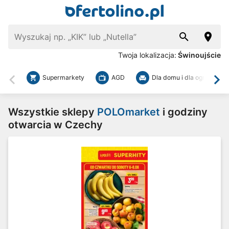
Twoja lokalizacja:
Świnoujście
Supermarkety
AGD
Dla domu i dla ogrodu
Wstecz
Dal
Wszystkie sklepy
POLOmarket
i godziny
otwarcia w Czechy