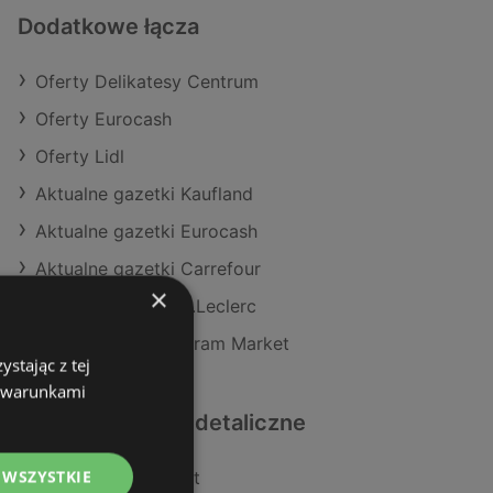
Dodatkowe łącza
Oferty Delikatesy Centrum
Oferty Eurocash
Oferty Lidl
Aktualne gazetki Kaufland
Aktualne gazetki Eurocash
Aktualne gazetki Carrefour
×
Aktualne gazetki E.Leclerc
Aktualne gazetki Gram Market
stając z tej
z warunkami
Podobne sklepy detaliczne
 WSZYSTKIE
Oferty POLOmarket