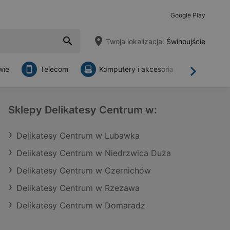
Google Play
Twoja lokalizacja:
Świnoujście
wie
Telecom
Komputery i akcesoria
Sklepy
Dalej
Sklepy Delikatesy Centrum w:
Delikatesy Centrum w Lubawka
Delikatesy Centrum w Niedrzwica Duża
Delikatesy Centrum w Czernichów
Delikatesy Centrum w Rzezawa
Delikatesy Centrum w Domaradz