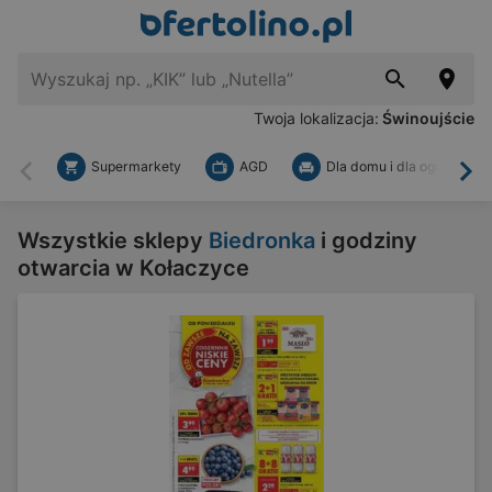
Twoja lokalizacja:
Świnoujście
Supermarkety
AGD
Dla domu i dla ogrodu
Wstecz
Dal
Wszystkie sklepy
Biedronka
i godziny
otwarcia w Kołaczyce