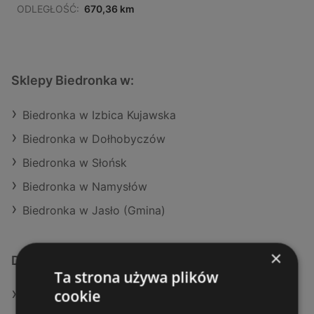
ODLEGŁOŚĆ:
670,36 km
Sklepy Biedronka w:
Biedronka w Izbica Kujawska
Biedronka w Dołhobyczów
Biedronka w Słońsk
Biedronka w Namysłów
Biedronka w Jasło (Gmina)
×
Dodatkowe łącza
Ta strona używa plików
cookie
Oferty Biedronka