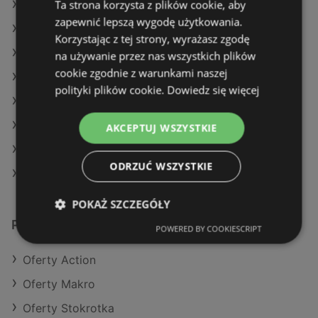
Ta strona korzysta z plików cookie, aby
Oferty Kaufland
zapewnić lepszą wygodę użytkowania.
Oferty Selgros
Korzystając z tej strony, wyrażasz zgodę
Aktualne gazetki Kaufland
na używanie przez nas wszystkich plików
cookie zgodnie z warunkami naszej
Aktualne gazetki Selgros
polityki plików cookie.
Dowiedz się więcej
Aktualne gazetki POLOmarket
Aktualne gazetki SPAR
AKCEPTUJ WSZYSTKIE
Aktualne gazetki Carrefour
ODRZUĆ WSZYSTKIE
Sklepy Biedronka w Międzyzdroje
POKAŻ SZCZEGÓŁY
Podobne sklepy detaliczne
POWERED BY COOKIESCRIPT
Oferty Action
Oferty Makro
Oferty Stokrotka