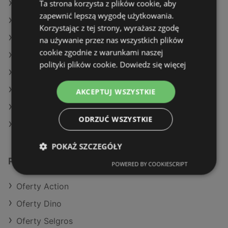
Ta strona korzysta z plików cookie, aby
Oferty Stokrotka
zapewnić lepszą wygodę użytkowania.
Oferty SPAR
Korzystając z tej strony, wyrażasz zgodę
Aktualne gazetki Biedronka
na używanie przez nas wszystkich plików
cookie zgodnie z warunkami naszej
Aktualne gazetki Delikatesy Centrum
polityki plików cookie.
Dowiedz się więcej
Aktualne gazetki E.Leclerc
Aktualne gazetki SPAR
AKCEPTUJ WSZYSTKIE
Aktualne gazetki Auchan
ODRZUĆ WSZYSTKIE
Sklepy Netto w Międzyzdroje
POKAŻ SZCZEGÓŁY
Podobne sklepy detaliczne
POWERED BY COOKIESCRIPT
Oferty Action
Oferty Dino
Oferty Selgros