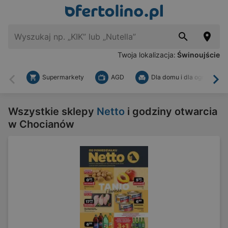
Twoja lokalizacja:
Świnoujście
Supermarkety
AGD
Dla domu i dla ogrodu
Wstecz
Dal
Wszystkie sklepy
Netto
i godziny otwarcia
w Chocianów