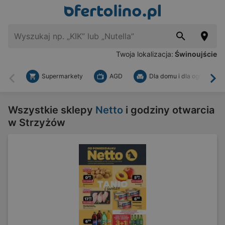
Twoja lokalizacja:
Świnoujście
Supermarkety
AGD
Dla domu i dla ogrodu
Wstecz
Dal
Wszystkie sklepy
Netto
i godziny otwarcia
w Strzyżów