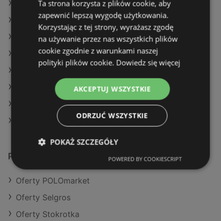
Ta strona korzysta z plików cookie, aby
Oferty Aldi
zapewnić lepszą wygodę użytkowania.
Oferty SPAR
Korzystając z tej strony, wyrażasz zgodę
Aktualne gazetki Action
na używanie przez nas wszystkich plików
cookie zgodnie z warunkami naszej
Aktualne gazetki POLOmarket
polityki plików cookie.
Dowiedz się więcej
Aktualne gazetki Eurocash
Aktualne gazetki Selgros
AKCEPTUJ WSZYSTKIE
Aktualne gazetki Lidl
ODRZUĆ WSZYSTKIE
Sklepy Netto w Międzyzdroje
POKAŻ SZCZEGÓŁY
Podobne sklepy detaliczne
POWERED BY COOKIESCRIPT
Oferty POLOmarket
Oferty Selgros
Oferty Stokrotka