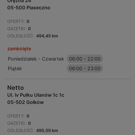
Orężna 24
05-500 Piaseczno
OFERTY:
0
GAZETKI:
0
ODLEGŁOŚĆ:
494,45 km
zamknięte
Poniedziałek - Czwartek
06:00
-
22:00
Piątek
06:00
-
23:00
Netto
Ul. Iv Pułku Ułanów 1c 1c
05-502 Gołków
OFERTY:
0
GAZETKI:
0
ODLEGŁOŚĆ:
495,05 km