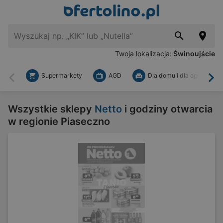
Twoja lokalizacja:
Świnoujście
Supermarkety
AGD
Dla domu i dla ogrodu
Wstecz
Dal
Wszystkie sklepy
Netto
i godziny otwarcia
w regionie Piaseczno