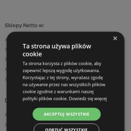
Sklepy Netto w:
×
Netto w Góra
Ta strona używa plików
Netto w Polkowice
cookie
Netto w Maków Podhalański
Ta strona korzysta z plików cookie, aby
Netto w Sztum
zapewnić lepszą wygodę użytkowania.
Korzystając z tej strony, wyrażasz zgodę
Netto w Łodygowice
na używanie przez nas wszystkich plików
cookie zgodnie z warunkami naszej
polityki plików cookie.
Dowiedz się więcej
Dodatkowe łącza
AKCEPTUJ WSZYSTKIE
Oferty Netto
Oferty Stokrotka
ODRZUĆ WSZYSTKIE