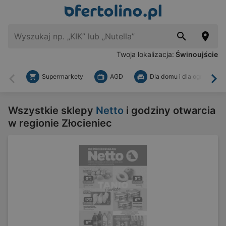
Twoja lokalizacja:
Świnoujście
Supermarkety
AGD
Dla domu i dla ogrodu
Wstecz
Dal
Wszystkie sklepy
Netto
i godziny otwarcia
w regionie Złocieniec