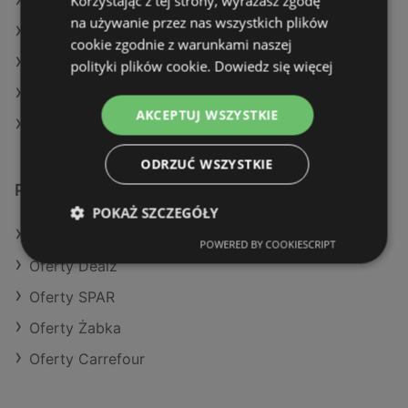
Korzystając z tej strony, wyrażasz zgodę
Aktualne gazetki E.Leclerc
na używanie przez nas wszystkich plików
Aktualne gazetki Lidl
cookie zgodnie z warunkami naszej
Aktualne gazetki Aldi
polityki plików cookie.
Dowiedz się więcej
Aktualne gazetki Eurocash
AKCEPTUJ WSZYSTKIE
Sklepy Netto w Międzyzdroje
ODRZUĆ WSZYSTKIE
Podobne sklepy detaliczne
POKAŻ SZCZEGÓŁY
Oferty Stokrotka
POWERED BY COOKIESCRIPT
Oferty Dealz
Oferty SPAR
Oferty Żabka
Oferty Carrefour