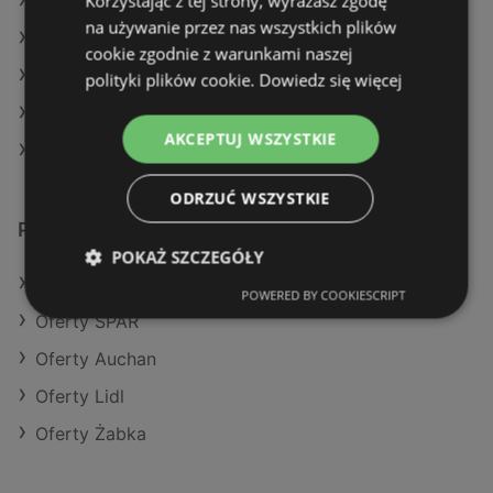
Korzystając z tej strony, wyrażasz zgodę
Aktualne gazetki POLOmarket
na używanie przez nas wszystkich plików
Aktualne gazetki Selgros
cookie zgodnie z warunkami naszej
Aktualne gazetki Eurocash
polityki plików cookie.
Dowiedz się więcej
Aktualne gazetki Lidl
AKCEPTUJ WSZYSTKIE
Sklepy Netto w Międzyzdroje
ODRZUĆ WSZYSTKIE
Podobne sklepy detaliczne
POKAŻ SZCZEGÓŁY
Oferty Stokrotka
POWERED BY COOKIESCRIPT
Oferty SPAR
Oferty Auchan
Oferty Lidl
Oferty Żabka