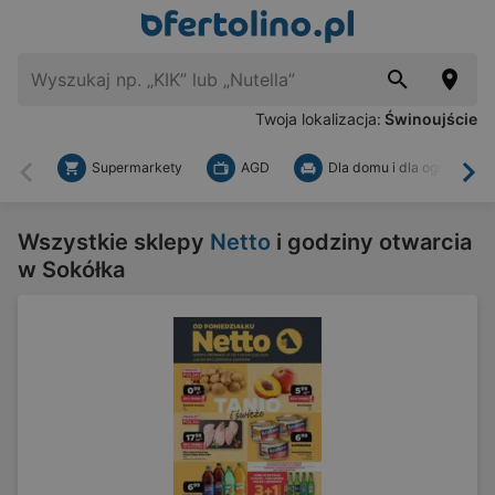
Twoja lokalizacja:
Świnoujście
Supermarkety
AGD
Dla domu i dla ogrodu
Wstecz
Dal
Wszystkie sklepy
Netto
i godziny otwarcia
w Sokółka