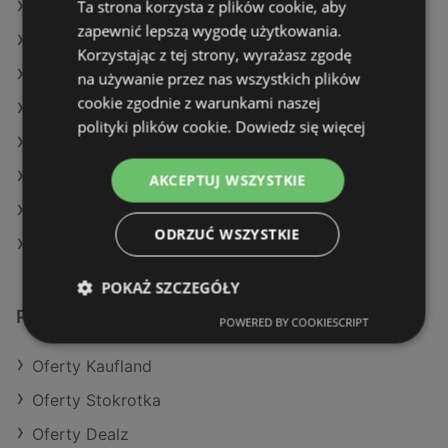
Ta strona korzysta z plików cookie, aby
Oferty Eurocash
zapewnić lepszą wygodę użytkowania.
Oferty Dealz
Korzystając z tej strony, wyrażasz zgodę
Aktualne gazetki Stokrotka
na używanie przez nas wszystkich plików
cookie zgodnie z warunkami naszej
Aktualne gazetki Action
polityki plików cookie.
Dowiedz się więcej
Aktualne gazetki Eurocash
Aktualne gazetki Dealz
AKCEPTUJ WSZYSTKIE
Aktualne gazetki Carrefour
ODRZUĆ WSZYSTKIE
Sklepy Netto w Międzyzdroje
POKAŻ SZCZEGÓŁY
Podobne sklepy detaliczne
POWERED BY COOKIESCRIPT
Oferty Kaufland
Oferty Stokrotka
Oferty Dealz