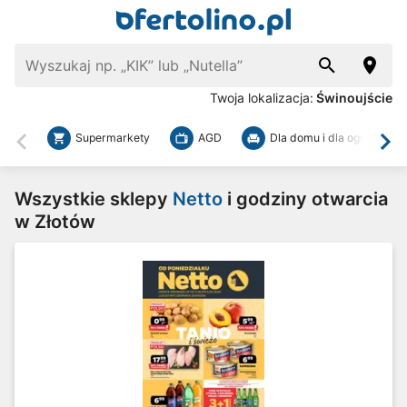
Twoja lokalizacja:
Świnoujście
Supermarkety
AGD
Dla domu i dla ogrodu
Wstecz
Dal
Wszystkie sklepy
Netto
i godziny otwarcia
w Złotów