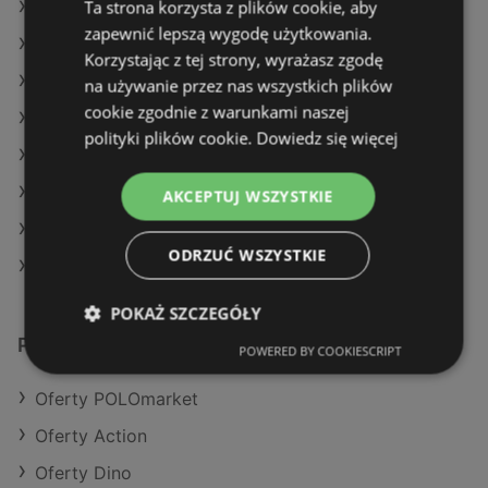
Ta strona korzysta z plików cookie, aby
Oferty Dino
zapewnić lepszą wygodę użytkowania.
Oferty Selgros
Korzystając z tej strony, wyrażasz zgodę
Aktualne gazetki Dealz
na używanie przez nas wszystkich plików
cookie zgodnie z warunkami naszej
Aktualne gazetki Delikatesy Centrum
polityki plików cookie.
Dowiedz się więcej
Aktualne gazetki Makro
Aktualne gazetki Kaufland
AKCEPTUJ WSZYSTKIE
Aktualne gazetki Żabka
ODRZUĆ WSZYSTKIE
Sklepy Netto w Międzyzdroje
POKAŻ SZCZEGÓŁY
Podobne sklepy detaliczne
POWERED BY COOKIESCRIPT
Oferty POLOmarket
Oferty Action
Oferty Dino