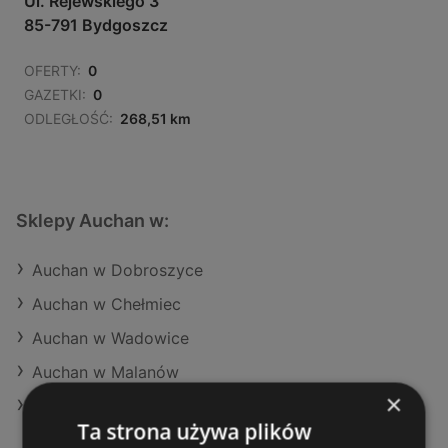
Ul. Rejewskiego 3
85-791 Bydgoszcz
OFERTY:
0
GAZETKI:
0
ODLEGŁOŚĆ:
268,51 km
Sklepy Auchan w:
Auchan w Dobroszyce
Auchan w Chełmiec
Auchan w Wadowice
Auchan w Malanów
×
Auchan w Kutno (Gmina)
Ta strona używa plików