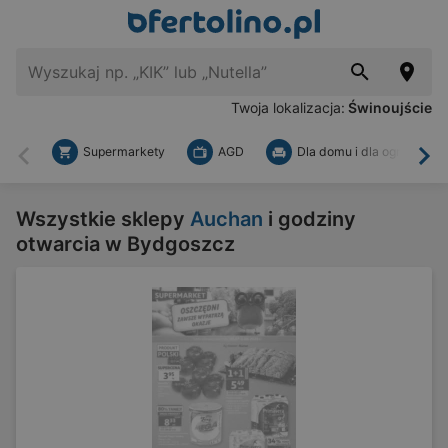
Twoja lokalizacja:
Świnoujście
Supermarkety
AGD
Dla domu i dla ogrodu
Wstecz
Dal
Wszystkie sklepy
Auchan
i godziny
otwarcia w Bydgoszcz