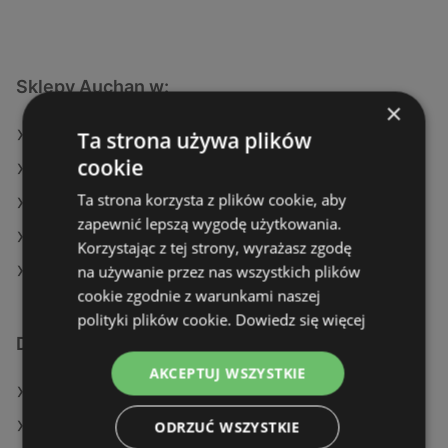
Sklepy Auchan w:
×
Ta strona używa plików
Auchan w Dobroszyce
cookie
Auchan w Raszyn
Ta strona korzysta z plików cookie, aby
Auchan w Pawłosiów
zapewnić lepszą wygodę użytkowania.
Auchan w Śrem
Korzystając z tej strony, wyrażasz zgodę
na używanie przez nas wszystkich plików
Auchan w Kołbaskowo
cookie zgodnie z warunkami naszej
polityki plików cookie.
Dowiedz się więcej
Dodatkowe łącza
AKCEPTUJ WSZYSTKIE
Oferty Auchan
ODRZUĆ WSZYSTKIE
Oferty Makro