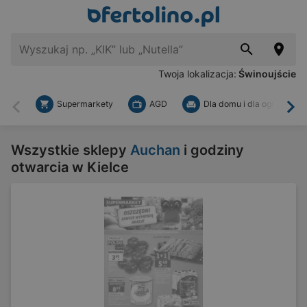
Twoja lokalizacja:
Świnoujście
Supermarkety
AGD
Dla domu i dla ogrodu
Wstecz
Dal
Wszystkie sklepy
Auchan
i godziny
otwarcia w Kielce