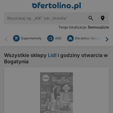
Twoja lokalizacja:
Świnoujście
Supermarkety
AGD
Dla domu i dla ogrodu
Wstecz
Dal
Wszystkie sklepy
Lidl
i godziny otwarcia w
Bogatynia