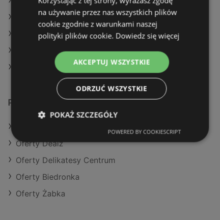
Korzystając z tej strony, wyrażasz zgodę
Aktualne gazetki Aldi
na używanie przez nas wszystkich plików
Aktualne gazetki Delikatesy Centrum
cookie zgodnie z warunkami naszej
Aktualne gazetki Kaufland
polityki plików cookie.
Dowiedz się więcej
Aktualne gazetki Makro
AKCEPTUJ WSZYSTKIE
Sklepy Lidl w Międzyzdroje
ODRZUĆ WSZYSTKIE
Podobne sklepy detaliczne
POKAŻ SZCZEGÓŁY
Oferty Makro
POWERED BY COOKIESCRIPT
Oferty Dealz
Oferty Delikatesy Centrum
Oferty Biedronka
Oferty Żabka