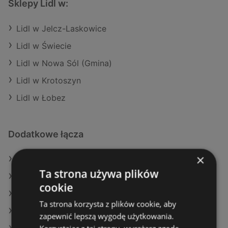
Sklepy Lidl w:
Lidl w Jelcz-Laskowice
Lidl w Świecie
Lidl w Nowa Sól (Gmina)
Lidl w Krotoszyn
Lidl w Łobez
Dodatkowe łącza
×
Oferty Lidl
Ta strona używa plików
Oferty POLOmarket
cookie
Oferty Delikatesy Centrum
Ta strona korzysta z plików cookie, aby
Aktualne gazetki Biedronka
zapewnić lepszą wygodę użytkowania.