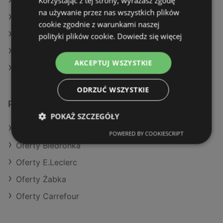
Korzystając z tej strony, wyrażasz zgodę
Aktualne gazetki Kaufland
na używanie przez nas wszystkich plików
Aktualne gazetki Stokrotka
cookie zgodnie z warunkami naszej
Aktualne gazetki Delikatesy Centrum
polityki plików cookie.
Dowiedz się więcej
Aktualne gazetki Dealz
AKCEPTUJ WSZYSTKIE
Sklepy Lidl w Międzyzdroje
ODRZUĆ WSZYSTKIE
Podobne sklepy detaliczne
POKAŻ SZCZEGÓŁY
Oferty Dino
POWERED BY COOKIESCRIPT
Oferty Biedronka
Oferty E.Leclerc
Oferty Żabka
Oferty Carrefour