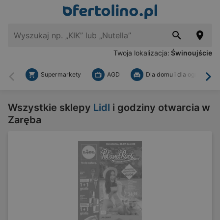
Twoja lokalizacja:
Świnoujście
Supermarkety
AGD
Dla domu i dla ogrodu
Wstecz
Dal
Wszystkie sklepy
Lidl
i godziny otwarcia w
Zaręba