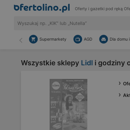
Oferty i gazetki pod ręką
Ofe
Supermarkety
AGD
Dla domu i
Wstecz
Wszystkie sklepy
Lidl
i godziny 
Ofe
Akt