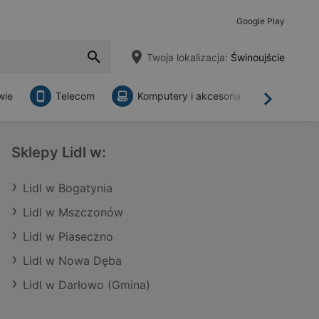
Google Play
Twoja lokalizacja:
Świnoujście
wie
Telecom
Komputery i akcesoria
Sklepy
Dalej
Sklepy Lidl w:
Lidl w Bogatynia
Lidl w Mszczonów
Lidl w Piaseczno
Lidl w Nowa Dęba
Lidl w Darłowo (Gmina)