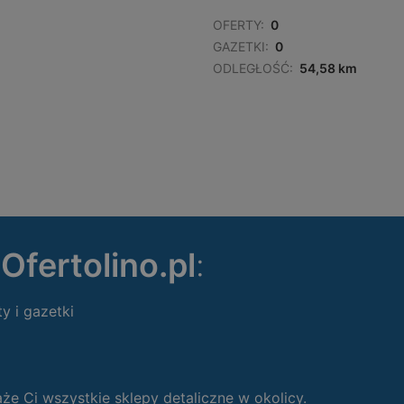
OFERTY:
0
GAZETKI:
0
ODLEGŁOŚĆ:
54,58 km
ę
Ofertolino.pl
:
ty i gazetki
 Ci wszystkie sklepy detaliczne w okolicy.