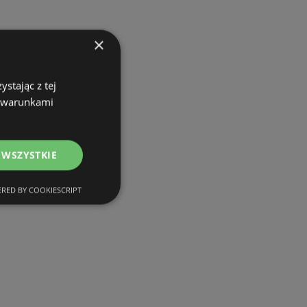
×
stając z tej
z warunkami
 WSZYSTKIE
RED BY COOKIESCRIPT