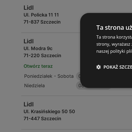
Lidl
Ul. Policka 11 11
71-837 Szczecin
Ta strona u
Ta strona korzyst
Lidl
strony, wyrażasz
Ul. Modra 9c
naszej polityki pl
71-220 Szczecin
Otwórz teraz
POKAŻ SZCZ
Poniedziałek - Sobota
06:00
-
22:00
Niedziela
08:00
-
20:00
Lidl
Ul. Krasińskiego 50 50
71-447 Szczecin