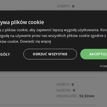
OFERTY:
0
GAZETKI:
0
ODLEGŁOŚĆ:
49,91 km
żywa plików cookie
a z plików cookie, aby zapewnić lepszą wygodę użytkowania. Korzy
OFERTY:
0
 zgodę na używanie przez nas wszystkich plików cookie zgodnie 
GAZETKI:
0
ików cookie.
Dowiedz się więcej
ODLEGŁOŚĆ:
51,88 km
EGÓŁY
ODRZUĆ WSZYSTKIE
AKCEPTUJ
POWE
OFERTY:
0
GAZETKI:
0
ODLEGŁOŚĆ:
52,93 km