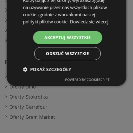
Korzystając z tej strony, wyrażasz zgodę
Aktualne gazetki Action
na używanie przez nas wszystkich plików
Aktualne gazetki Dealz
cookie zgodnie z warunkami naszej
Aktualne gazetki Netto
polityki plików cookie.
Dowiedz się więcej
Aktualne gazetki Carrefour
AKCEPTUJ WSZYSTKIE
Sklepy Lidl w Międzyzdroje
ODRZUĆ WSZYSTKIE
Podobne sklepy detaliczne
POKAŻ SZCZEGÓŁY
Oferty POLOmarket
POWERED BY COOKIESCRIPT
Oferty Dino
Oferty Stokrotka
Oferty Carrefour
Oferty Gram Market