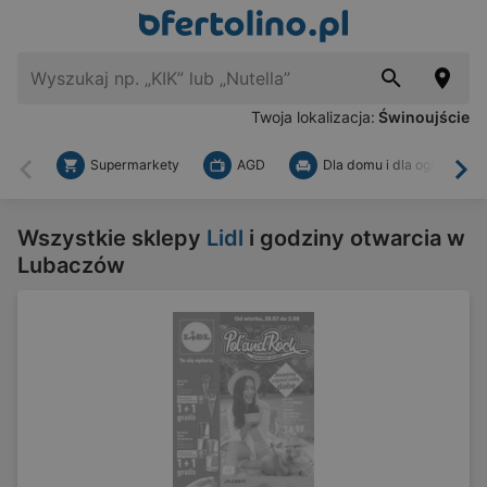
Twoja lokalizacja:
Świnoujście
Supermarkety
AGD
Dla domu i dla ogrodu
Wstecz
Dal
Wszystkie sklepy
Lidl
i godziny otwarcia w
Lubaczów