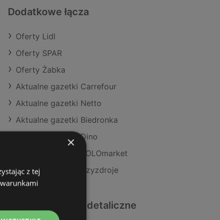
Dodatkowe łącza
Oferty Lidl
Oferty SPAR
Oferty Żabka
Aktualne gazetki Carrefour
Aktualne gazetki Netto
Aktualne gazetki Biedronka
Aktualne gazetki Dino
×
Aktualne gazetki POLOmarket
Sklepy Lidl w Międzyzdroje
stając z tej
z warunkami
Podobne sklepy detaliczne