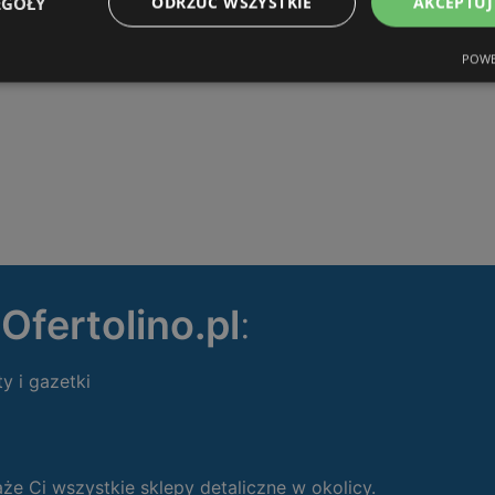
EGÓŁY
ODRZUĆ WSZYSTKIE
AKCEPTUJ
POWE
ę
Ofertolino.pl
:
ty i gazetki
 Ci wszystkie sklepy detaliczne w okolicy.