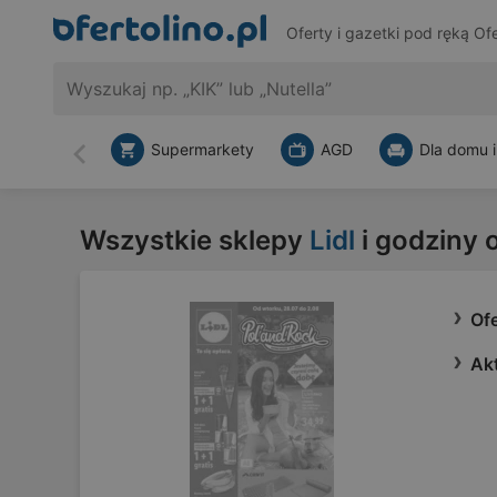
Oferty i gazetki pod ręką
Ofe
Supermarkety
AGD
Dla domu i
Wstecz
Wszystkie sklepy
Lidl
i godziny 
Ofe
Akt