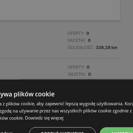
OFERTY:
0
GAZETKI:
0
ODLEGŁOŚĆ:
336,28 km
OFERTY:
0
GAZETKI:
0
ODLEGŁOŚĆ:
338,07 km
żywa plików cookie
OFERTY:
0
a z plików cookie, aby zapewnić lepszą wygodę użytkowania. Korzy
GAZETKI:
0
 zgodę na używanie przez nas wszystkich plików cookie zgodnie 
ODLEGŁOŚĆ:
338,37 km
ików cookie.
Dowiedz się więcej