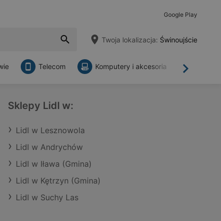
Google Play
Twoja lokalizacja:
Świnoujście
wie
Telecom
Komputery i akcesoria
Sklepy
Dalej
Sklepy Lidl w:
Lidl w Lesznowola
Lidl w Andrychów
Lidl w Iława (Gmina)
Lidl w Kętrzyn (Gmina)
Lidl w Suchy Las