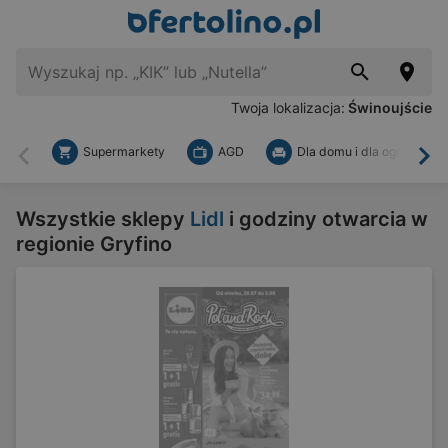
Twoja lokalizacja:
Świnoujście
Supermarkety
AGD
Dla domu i dla ogrodu
Wstecz
Dal
Wszystkie sklepy
Lidl
i godziny otwarcia w
regionie Gryfino