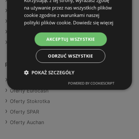
Korzystając z tej strony, wyrażasz zgodę
Aktualne gazetki Eurocash
na używanie przez nas wszystkich plików
Aktualne gazetki SPAR
cookie zgodnie z warunkami naszej
Aktualne gazetki Stokrotka
polityki plików cookie.
Dowiedz się więcej
Aktualne gazetki Kaufland
AKCEPTUJ WSZYSTKIE
Sklepy Lidl w Międzyzdroje
ODRZUĆ WSZYSTKIE
Podobne sklepy detaliczne
POKAŻ SZCZEGÓŁY
Oferty Selgros
POWERED BY COOKIESCRIPT
Oferty Eurocash
Oferty Stokrotka
Oferty SPAR
Oferty Auchan