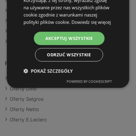
Korzystając z tej strony, wyrażasz zgodę
Aktualne gazetki Aldi
na używanie przez nas wszystkich plików
Aktualne gazetki Selgros
cookie zgodnie z warunkami naszej
Aktualne gazetki Auchan
polityki plików cookie.
Dowiedz się więcej
Aktualne gazetki Gram Market
AKCEPTUJ WSZYSTKIE
Sklepy Lidl w Międzyzdroje
ODRZUĆ WSZYSTKIE
Podobne sklepy detaliczne
POKAŻ SZCZEGÓŁY
Oferty Aldi
POWERED BY COOKIESCRIPT
Oferty Dino
Oferty Selgros
Oferty Netto
Oferty E.Leclerc