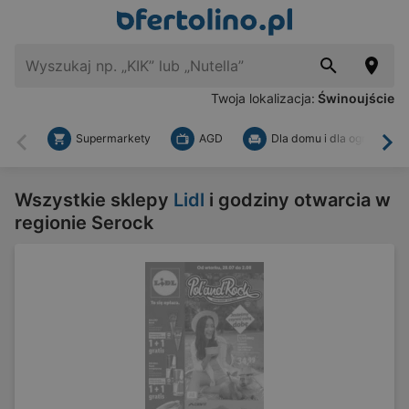
Twoja lokalizacja:
Świnoujście
Supermarkety
AGD
Dla domu i dla ogrodu
Wstecz
Dal
Wszystkie sklepy
Lidl
i godziny otwarcia w
regionie Serock