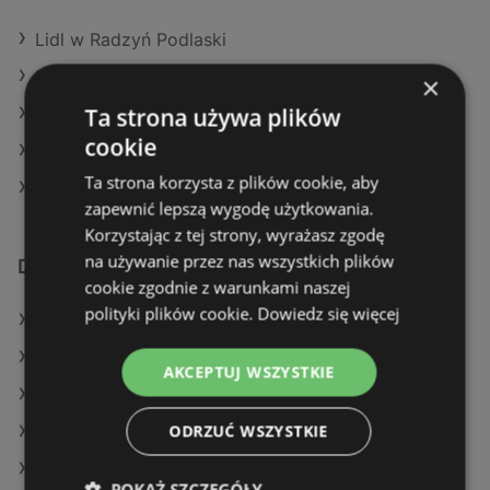
Lidl w Radzyń Podlaski
Lidl w Pułtusk
×
Ta strona używa plików
Lidl w Warka
cookie
Lidl w Rogoźno
Ta strona korzysta z plików cookie, aby
Lidl w Myślibórz
zapewnić lepszą wygodę użytkowania.
Korzystając z tej strony, wyrażasz zgodę
na używanie przez nas wszystkich plików
Dodatkowe łącza
cookie zgodnie z warunkami naszej
polityki plików cookie.
Dowiedz się więcej
Oferty Lidl
Oferty Action
AKCEPTUJ WSZYSTKIE
Oferty Delikatesy Centrum
ODRZUĆ WSZYSTKIE
Aktualne gazetki Selgros
Aktualne gazetki Stokrotka
POKAŻ SZCZEGÓŁY