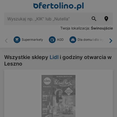
Twoja lokalizacja:
Świnoujście
Supermarkety
AGD
Dla domu i dla ogrodu
Wstecz
Dal
Wszystkie sklepy
Lidl
i godziny otwarcia w
Leszno