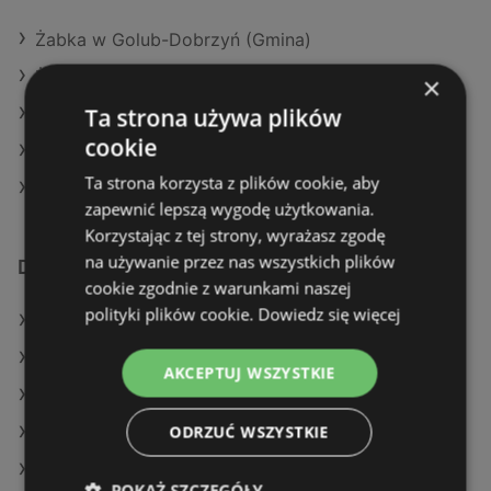
Żabka w Golub-Dobrzyń (Gmina)
Żabka w Nałęczów
×
Ta strona używa plików
Żabka w Brzeszcze
cookie
Żabka w Myślenice
Ta strona korzysta z plików cookie, aby
Żabka w Jemielnica
zapewnić lepszą wygodę użytkowania.
Korzystając z tej strony, wyrażasz zgodę
na używanie przez nas wszystkich plików
Dodatkowe łącza
cookie zgodnie z warunkami naszej
polityki plików cookie.
Dowiedz się więcej
Oferty Żabka
Oferty Makro
AKCEPTUJ WSZYSTKIE
Oferty Selgros
ODRZUĆ WSZYSTKIE
Aktualne gazetki Makro
Aktualne gazetki Action
POKAŻ SZCZEGÓŁY