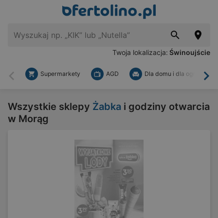
Twoja lokalizacja:
Świnoujście
Supermarkety
AGD
Dla domu i dla ogrodu
Wstecz
Dal
Wszystkie sklepy
Żabka
i godziny otwarcia
w Morąg