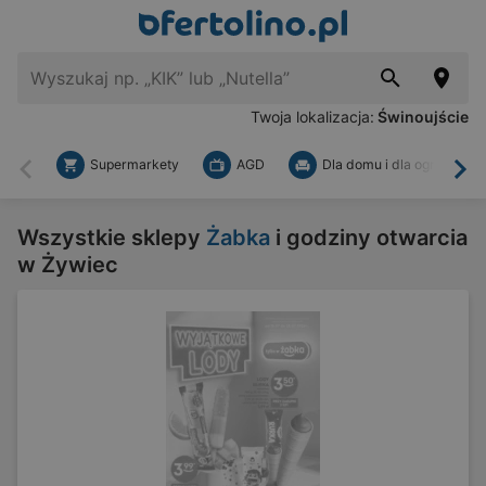
Twoja lokalizacja:
Świnoujście
Supermarkety
AGD
Dla domu i dla ogrodu
Wstecz
Dal
Wszystkie sklepy
Żabka
i godziny otwarcia
w Żywiec