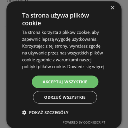
OFERTY:
0
×
GAZETKI:
0
Ta strona używa plików
ODLEGŁOŚĆ:
578,84 km
cookie
Ta strona korzysta z plików cookie, aby
Żabka
zapewnić lepszą wygodę użytkowania.
Ul. Armii Krajowej 68
Korzystając z tej strony, wyrażasz zgodę
34-300 Żywiec
na używanie przez nas wszystkich plików
cookie zgodnie z warunkami naszej
OFERTY:
0
polityki plików cookie.
Dowiedz się więcej
GAZETKI:
0
ODLEGŁOŚĆ:
578,85 km
AKCEPTUJ WSZYSTKIE
Żabka
ODRZUĆ WSZYSTKIE
Komorowskich 114
34-300 Żywiec
POKAŻ SZCZEGÓŁY
POWERED BY COOKIESCRIPT
OFERTY:
0