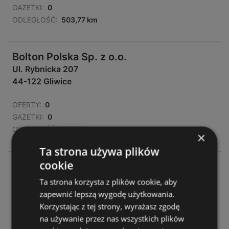
GAZETKI:
0
ODLEGŁOŚĆ:
503,77 km
Bolton Polska Sp. z o.o.
Ul. Rybnicka 207
44-122 Gliwice
OFERTY:
0
GAZETKI:
0
ODLEGŁOŚĆ:
504,14 km
×
Ta strona używa plików
cookie
Bolton Polska Sp. z o.o.
Pszczyńska 315
Ta strona korzysta z plików cookie, aby
44-100 Gliwice
zapewnić lepszą wygodę użytkowania.
Korzystając z tej strony, wyrażasz zgodę
OFERTY:
0
na używanie przez nas wszystkich plików
GAZETKI:
0