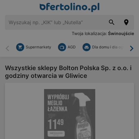
Twoja lokalizacja:
Świnoujście
Supermarkety
AGD
Dla domu i dla ogrodu
Wstecz
Dal
Wszystkie sklepy Bolton Polska Sp. z o.o. i
godziny otwarcia w Gliwice