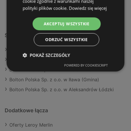
cookie zgodnie z warunkami naszej
ODLEGŁOŚĆ:
505,77 km
polityki plików cookie.
Dowiedz się więcej
AKCEPTUJ WSZYSTKIE
Sklepy Bolton Polska Sp. z o.o. w:
ODRZUĆ WSZYSTKIE
Bolton Polska Sp. z o.o. w Wołomin
POKAŻ SZCZEGÓŁY
Bolton Polska Sp. z o.o. w Radomyśl Wielki
POWERED BY COOKIESCRIPT
Bolton Polska Sp. z o.o. w Biała Piska
Bolton Polska Sp. z o.o. w Iława (Gmina)
Bolton Polska Sp. z o.o. w Aleksandrów Łódzki
Dodatkowe łącza
Oferty Leroy Merlin