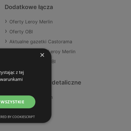
Dodatkowe łącza
Oferty Leroy Merlin
Oferty OBI
Aktualne gazetki Castorama
Aktualne gazetki Leroy Merlin
×
Aktualne gazetki OBI
stając z tej
z warunkami
Podobne sklepy detaliczne
Oferty Leroy Merlin
 WSZYSTKIE
Oferty Castorama
Oferty OBI
RED BY COOKIESCRIPT