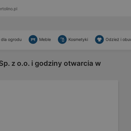
rtolino.pl
 dla ogrodu
Meble
Kosmetyki
Odzież i obu
p. z o.o. i godziny otwarcia w