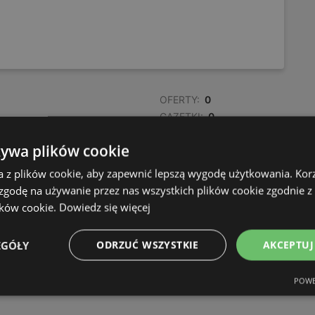
OFERTY:
0
GAZETKI:
0
ODLEGŁOŚĆ:
650,02 km
żywa plików cookie
a z plików cookie, aby zapewnić lepszą wygodę użytkowania. Korzy
 zgodę na używanie przez nas wszystkich plików cookie zgodnie 
ików cookie.
Dowiedz się więcej
EGÓŁY
ODRZUĆ WSZYSTKIE
AKCEPTUJ
POWE