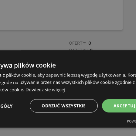
OFERTY:
0
GAZETKI:
0
ODLEGŁOŚĆ:
542,52 km
żywa plików cookie
a z plików cookie, aby zapewnić lepszą wygodę użytkowania. Korzy
OFERTY:
0
 zgodę na używanie przez nas wszystkich plików cookie zgodnie 
GAZETKI:
0
ików cookie.
Dowiedz się więcej
ODLEGŁOŚĆ:
542,93 km
EGÓŁY
ODRZUĆ WSZYSTKIE
AKCEPTUJ
POWE