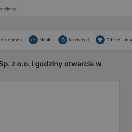
rtolino.pl
 dla ogrodu
Meble
Kosmetyki
Odzież i obu
p. z o.o. i godziny otwarcia w