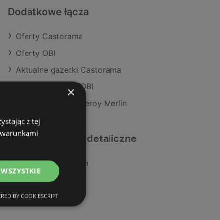
Dodatkowe łącza
Oferty Castorama
Oferty OBI
Aktualne gazetki Castorama
Aktualne gazetki OBI
×
Aktualne gazetki Leroy Merlin
stając z tej
z warunkami
Podobne sklepy detaliczne
Oferty Leroy Merlin
 WSZYSTKIE
Oferty Castorama
Oferty OBI
RED BY COOKIESCRIPT