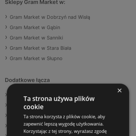
Sklepy Gram Market w:
Gram Market w Dobrzyń nad Wisłą
Gram Market w Gąbin
Gram Market w Sanniki
Gram Market w Stara Biała
Gram Market w Słupno
Dodatkowe łącza
×
Oferty Gram Market
Ta strona używa plików
cookie
Oferty Kaufland
Oferty Dino
Ta strona korzysta z plików cookie, aby
zapewnić lepszą wygodę użytkowania.
Aktualne gazetki Aldi
Korzystając z tej strony, wyrażasz zgodę