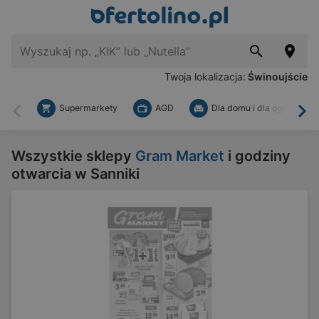
Twoja lokalizacja:
Świnoujście
Supermarkety
AGD
Dla domu i dla ogrodu
Wstecz
Dal
Wszystkie sklepy
Gram Market
i godziny
otwarcia w Sanniki