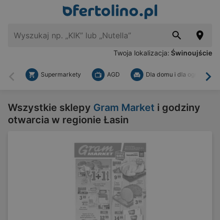
Twoja lokalizacja:
Świnoujście
Supermarkety
AGD
Dla domu i dla ogrodu
Wstecz
Dal
Wszystkie sklepy
Gram Market
i godziny
otwarcia w regionie Łasin