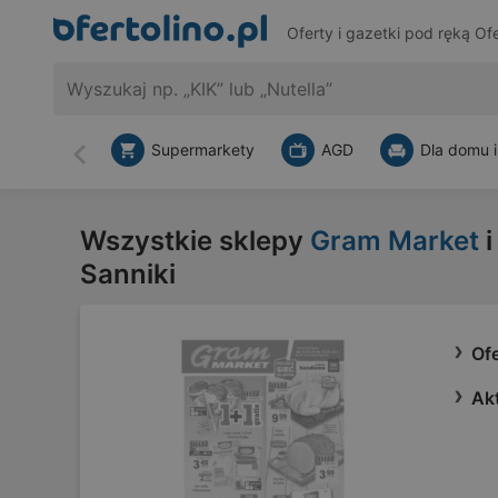
Oferty i gazetki pod ręką
Ofe
Supermarkety
AGD
Dla domu i
Wstecz
Wszystkie sklepy
Gram Market
i
Sanniki
Of
Ak