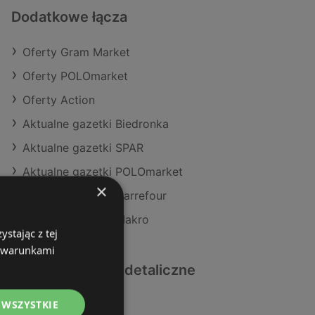
Dodatkowe łącza
Oferty Gram Market
Oferty POLOmarket
Oferty Action
Aktualne gazetki Biedronka
Aktualne gazetki SPAR
Aktualne gazetki POLOmarket
×
Aktualne gazetki Carrefour
Aktualne gazetki Makro
stając z tej
z warunkami
Podobne sklepy detaliczne
 WSZYSTKIE
Oferty Aldi