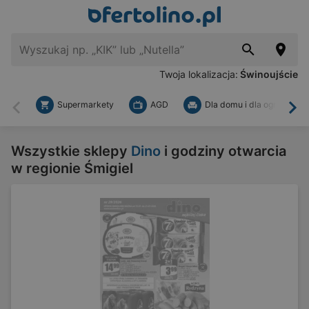
Twoja lokalizacja:
Świnoujście
Supermarkety
AGD
Dla domu i dla ogrodu
Wstecz
Dal
Wszystkie sklepy
Dino
i godziny otwarcia
w regionie Śmigiel