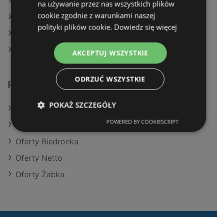
Aktualne gazetki Gram Market
na używanie przez nas wszystkich plików
cookie zgodnie z warunkami naszej
Aktualne gazetki Carrefour
polityki plików cookie.
Dowiedz się więcej
Aktualne gazetki Biedronka
Aktualne gazetki Eurocash
AKCEPTUJ WSZYSTKIE
ODRZUĆ WSZYSTKIE
Podobne sklepy detaliczne
POKAŻ SZCZEGÓŁY
Oferty Kaufland
POWERED BY COOKIESCRIPT
Oferty Eurocash
Oferty Biedronka
Oferty Netto
Oferty Żabka