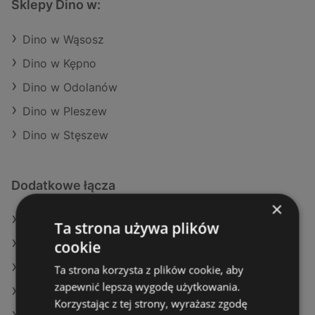
Sklepy Dino w:
Dino w Wąsosz
Dino w Kępno
Dino w Odolanów
Dino w Pleszew
Dino w Stęszew
Dodatkowe łącza
×
Oferty Dino
Ta strona używa plików
cookie
Oferty Biedronka
Oferty Auchan
Ta strona korzysta z plików cookie, aby
zapewnić lepszą wygodę użytkowania.
Aktualne gazetki Delikatesy Centrum
Korzystając z tej strony, wyrażasz zgodę