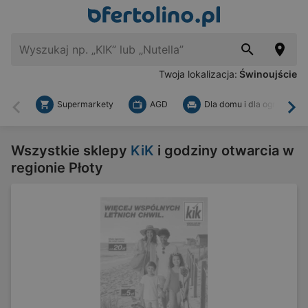
Twoja lokalizacja:
Świnoujście
Supermarkety
AGD
Dla domu i dla ogrodu
Wstecz
Dal
Wszystkie sklepy
KiK
i godziny otwarcia w
regionie Płoty