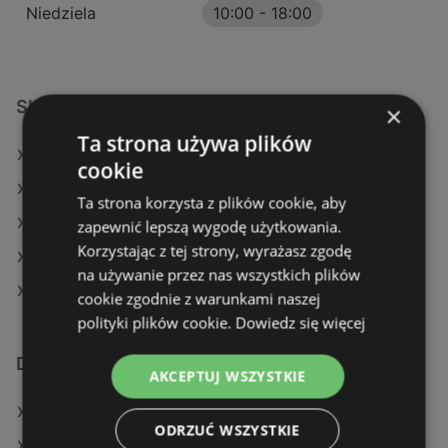
Niedziela
10:00
-
18:00
Sklepy KiK w:
×
Ta strona używa plików
KiK w Nakło nad Notecią
cookie
KiK w Niemodlin
Ta strona korzysta z plików cookie, aby
KiK w Lidzbark
zapewnić lepszą wygodę użytkowania.
Korzystając z tej strony, wyrażasz zgodę
KiK w Łask
na używanie przez nas wszystkich plików
KiK w Busko-Zdrój
cookie zgodnie z warunkami naszej
polityki plików cookie.
Dowiedz się więcej
Dodatkowe łącza
AKCEPTUJ WSZYSTKIE
Oferty KiK
ODRZUĆ WSZYSTKIE
Sklepy KiK w Police