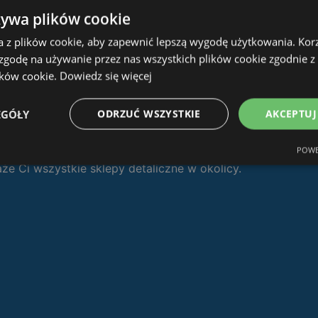
żywa plików cookie
a z plików cookie, aby zapewnić lepszą wygodę użytkowania. Korzy
ę
Ofertolino.pl
:
 zgodę na używanie przez nas wszystkich plików cookie zgodnie 
ików cookie.
Dowiedz się więcej
ty i gazetki
EGÓŁY
ODRZUĆ WSZYSTKIE
AKCEPTUJ
POWE
 Ci wszystkie sklepy detaliczne w okolicy.