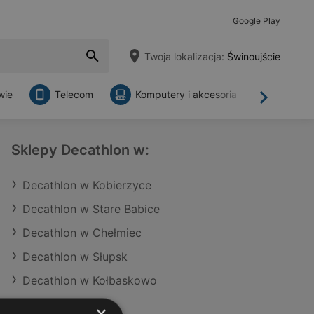
Google Play
Twoja lokalizacja:
Świnoujście
wie
Telecom
Komputery i akcesoria
Sklepy
Dalej
Sklepy Decathlon w:
Decathlon w Kobierzyce
Decathlon w Stare Babice
Decathlon w Chełmiec
Decathlon w Słupsk
Decathlon w Kołbaskowo
×