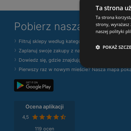
Ta strona u
Ta strona korzyst
Pobierz naszą aplikacj
strony, wyrażasz
naszej polityki pl
Filtruj sklepy według kategorii i przeglądaj produk
POKAŻ SZCZ
Zaplanuj swoje zakupy z naszymi gazetkami
Dowiedz się, gdzie znajdują się nowe gazetki
Pierwszy raz w nowym mieście? Nasza mapa pokaże
Ocena aplikacji
4,5
119 ocen