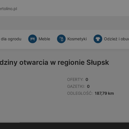
rtolino.pl
 dla ogrodu
Meble
Kosmetyki
Odzież i obu
dziny otwarcia w regionie Słupsk
OFERTY:
0
GAZETKI:
0
ODLEGŁOŚĆ:
187,79 km