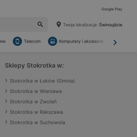
Google Play
Twoja lokalizacja:
Świnoujście
wie
Telecom
Komputery i akcesoria
Sklepy
Dalej
Sklepy Stokrotka w:
Stokrotka w Łuków (Gmina)
Stokrotka w Wieniawa
Stokrotka w Zwoleń
Stokrotka w Rakszawa
Stokrotka w Suchowola