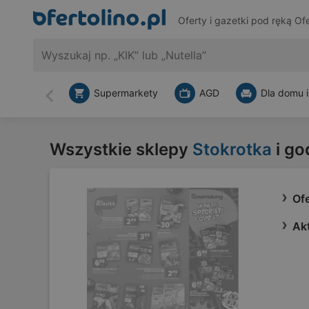
Oferty i gazetki pod ręką
Ofe
Supermarkety
AGD
Dla domu i
Wstecz
Wszystkie sklepy
Stokrotka
i go
Ofe
Akt