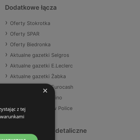
Dodatkowe łącza
Oferty Stokrotka
Oferty SPAR
Oferty Biedronka
Aktualne gazetki Selgros
Aktualne gazetki E.Leclerc
Aktualne gazetki Żabka
Aktualne gazetki Eurocash
×
Aktualne gazetki Dino
Sklepy Stokrotka w Police
stając z tej
z warunkami
Podobne sklepy detaliczne