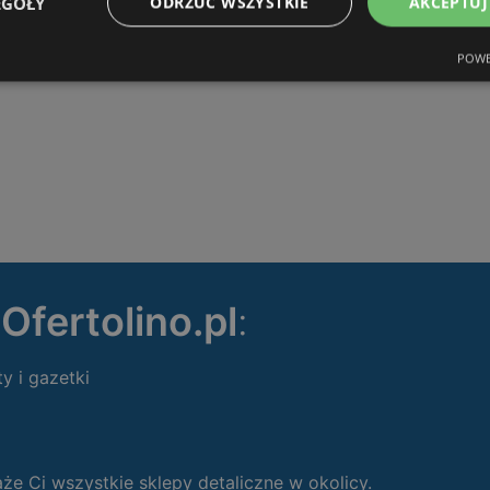
EGÓŁY
ODRZUĆ WSZYSTKIE
AKCEPTUJ
POWE
ę
Ofertolino.pl
:
ty i gazetki
 Ci wszystkie sklepy detaliczne w okolicy.