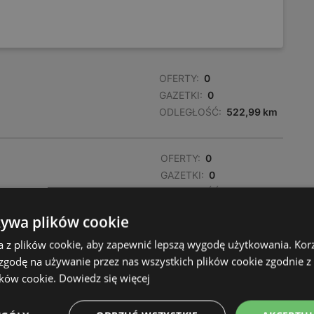
OFERTY:
0
GAZETKI:
0
ODLEGŁOŚĆ:
522,99 km
OFERTY:
0
GAZETKI:
0
ODLEGŁOŚĆ:
610,69 km
żywa plików cookie
OFERTY:
0
a z plików cookie, aby zapewnić lepszą wygodę użytkowania. Korzy
GAZETKI:
0
 zgodę na używanie przez nas wszystkich plików cookie zgodnie 
ODLEGŁOŚĆ:
611,52 km
ików cookie.
Dowiedz się więcej