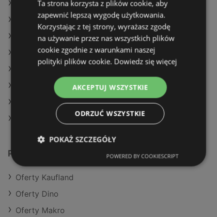
Ta strona korzysta z plików cookie, aby
Oferty SPAR
zapewnić lepszą wygodę użytkowania.
Oferty Żabka
Korzystając z tej strony, wyrażasz zgodę
Aktualne gazetki E.Leclerc
na używanie przez nas wszystkich plików
cookie zgodnie z warunkami naszej
Aktualne gazetki Biedronka
polityki plików cookie.
Dowiedz się więcej
Aktualne gazetki Aldi
Aktualne gazetki Makro
AKCEPTUJ WSZYSTKIE
Aktualne gazetki Kaufland
ODRZUĆ WSZYSTKIE
Sklepy POLOmarket w Dziwnów
POKAŻ SZCZEGÓŁY
Podobne sklepy detaliczne
POWERED BY COOKIESCRIPT
Oferty Kaufland
Oferty Dino
Oferty Makro