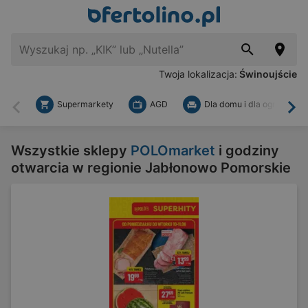
Twoja lokalizacja:
Świnoujście
Supermarkety
AGD
Dla domu i dla ogrodu
Wstecz
Dal
Wszystkie sklepy
POLOmarket
i godziny
otwarcia w regionie Jabłonowo Pomorskie