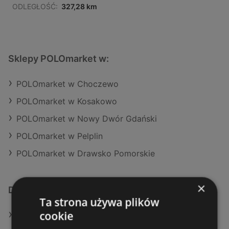
ODLEGŁOŚĆ:
327,28 km
Sklepy POLOmarket w:
POLOmarket w Choczewo
POLOmarket w Kosakowo
POLOmarket w Nowy Dwór Gdański
POLOmarket w Pelplin
POLOmarket w Drawsko Pomorskie
×
Dodatkowe łącza
Ta strona używa plików
cookie
Oferty POLOmarket