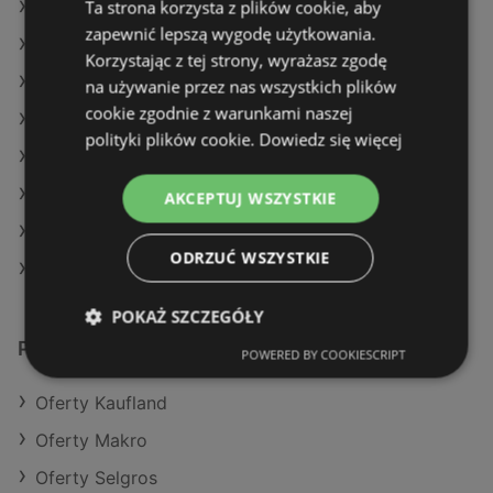
Ta strona korzysta z plików cookie, aby
Oferty Lidl
zapewnić lepszą wygodę użytkowania.
Oferty Żabka
Korzystając z tej strony, wyrażasz zgodę
Aktualne gazetki Carrefour
na używanie przez nas wszystkich plików
cookie zgodnie z warunkami naszej
Aktualne gazetki Netto
polityki plików cookie.
Dowiedz się więcej
Aktualne gazetki Lidl
Aktualne gazetki SPAR
AKCEPTUJ WSZYSTKIE
Aktualne gazetki Stokrotka
ODRZUĆ WSZYSTKIE
Sklepy POLOmarket w Dziwnów
POKAŻ SZCZEGÓŁY
Podobne sklepy detaliczne
POWERED BY COOKIESCRIPT
Oferty Kaufland
Oferty Makro
Oferty Selgros