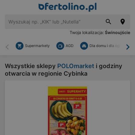
Twoja lokalizacja:
Świnoujście
Supermarkety
AGD
Dla domu i dla ogrodu
Wstecz
Dal
Wszystkie sklepy
POLOmarket
i godziny
otwarcia w regionie Cybinka