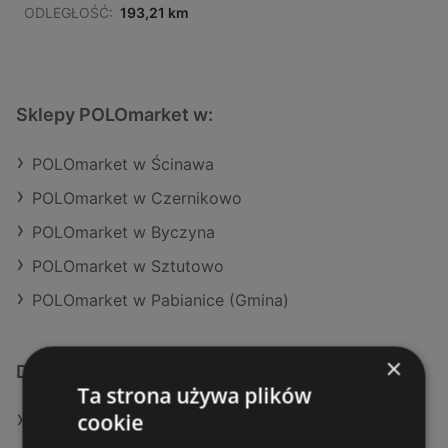
ODLEGŁOŚĆ:
193,21 km
Sklepy POLOmarket w:
POLOmarket w Ścinawa
POLOmarket w Czernikowo
POLOmarket w Byczyna
POLOmarket w Sztutowo
POLOmarket w Pabianice (Gmina)
×
Dodatkowe łącza
Ta strona używa plików
cookie
Oferty POLOmarket