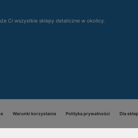
 Ci wszystkie sklepy detaliczne w okolicy.
ne
Warunki korzystania
Polityka prywatności
Dla skle