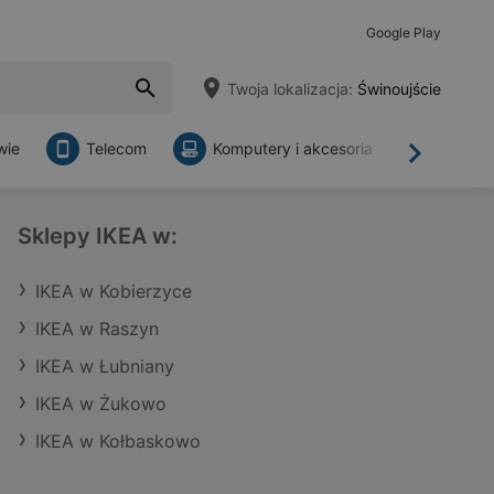
Google Play
Twoja lokalizacja:
Świnoujście
wie
Telecom
Komputery i akcesoria
Sklepy
Dalej
Sklepy IKEA w:
IKEA w Kobierzyce
IKEA w Raszyn
IKEA w Łubniany
IKEA w Żukowo
IKEA w Kołbaskowo