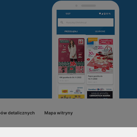
pów detalicznych
Mapa witryny