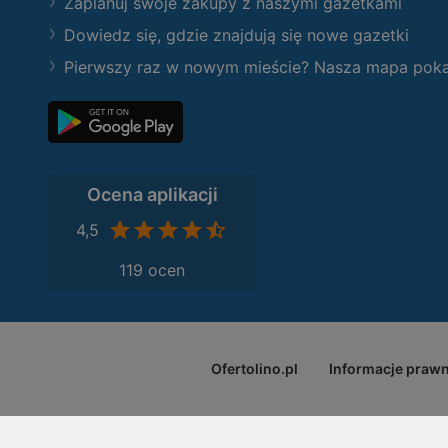
Zaplanuj swoje zakupy z naszymi gazetkami
Dowiedz się, gdzie znajdują się nowe gazetki
Pierwszy raz w nowym mieście? Nasza mapa pokaże
Ocena aplikacji
4,5
119 ocen
Ofertolino.pl
Informacje praw