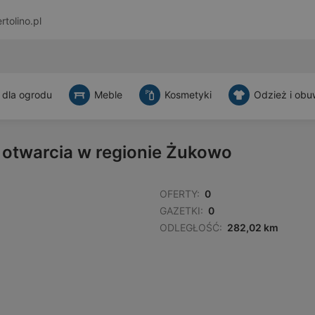
rtolino.pl
 dla ogrodu
Meble
Kosmetyki
Odzież i obu
y otwarcia w regionie Żukowo
OFERTY:
0
GAZETKI:
0
ODLEGŁOŚĆ:
282,02 km