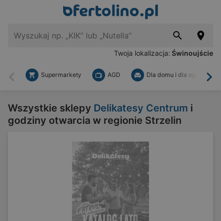
Twoja lokalizacja:
Świnoujście
Supermarkety
AGD
Dla domu i dla ogrodu
Wstecz
Dal
Wszystkie sklepy
Delikatesy Centrum
i
godziny otwarcia w regionie Strzelin