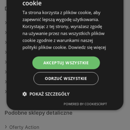
cookie
Dodatkowe łącza
Ta strona korzysta z plików cookie, aby
zapewnić lepszą wygodę użytkowania.
Oferty Delikatesy Centrum
Korzystając z tej strony, wyrażasz zgodę
Oferty Stokrotka
na używanie przez nas wszystkich plików
cookie zgodnie z warunkami naszej
Oferty Auchan
polityki plików cookie.
Dowiedz się więcej
Aktualne gazetki E.Leclerc
Aktualne gazetki Kaufland
AKCEPTUJ WSZYSTKIE
Aktualne gazetki Lidl
ODRZUĆ WSZYSTKIE
Aktualne gazetki Auchan
Aktualne gazetki Carrefour
POKAŻ SZCZEGÓŁY
POWERED BY COOKIESCRIPT
Podobne sklepy detaliczne
Oferty Action