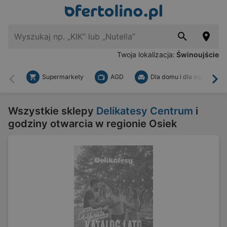
Twoja lokalizacja:
Świnoujście
Supermarkety
AGD
Dla domu i dla ogrodu
Wstecz
Dal
Wszystkie sklepy
Delikatesy Centrum
i
godziny otwarcia w regionie Osiek