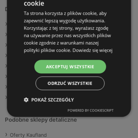
cookie
Dodatkowe łącza
Ta strona korzysta z plików cookie, aby
zapewnić lepszą wygodę użytkowania.
Oferty Delikatesy Centrum
Korzystając z tej strony, wyrażasz zgodę
Oferty Dealz
na używanie przez nas wszystkich plików
cookie zgodnie z warunkami naszej
Oferty Auchan
polityki plików cookie.
Dowiedz się więcej
Aktualne gazetki Dino
Aktualne gazetki Makro
AKCEPTUJ WSZYSTKIE
Aktualne gazetki Lidl
ODRZUĆ WSZYSTKIE
Aktualne gazetki E.Leclerc
Aktualne gazetki Eurocash
POKAŻ SZCZEGÓŁY
POWERED BY COOKIESCRIPT
Podobne sklepy detaliczne
Oferty Kaufland