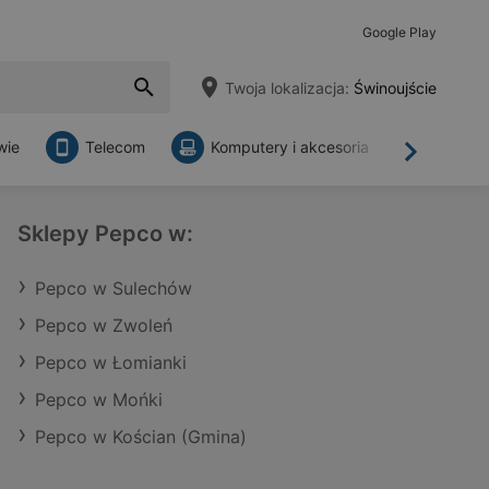
Google Play
Twoja lokalizacja:
Świnoujście
wie
Telecom
Komputery i akcesoria
Sklepy
Dalej
Sklepy Pepco w:
Pepco w Sulechów
Pepco w Zwoleń
Pepco w Łomianki
Pepco w Mońki
Pepco w Kościan (Gmina)