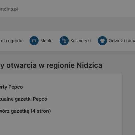
rtolino.pl
 dla ogrodu
Meble
Kosmetyki
Odzież i obu
y otwarcia w regionie Nidzica
erty Pepco
tualne gazetki Pepco
wórz gazetkę (4 stron)