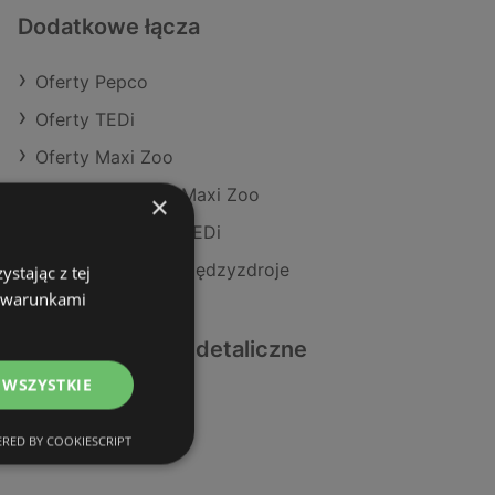
Dodatkowe łącza
Oferty Pepco
Oferty TEDi
Oferty Maxi Zoo
Aktualne gazetki Maxi Zoo
×
Aktualne gazetki TEDi
Sklepy Pepco w Międzyzdroje
stając z tej
z warunkami
Podobne sklepy detaliczne
 WSZYSTKIE
Oferty TEDi
Oferty Maxi Zoo
RED BY COOKIESCRIPT