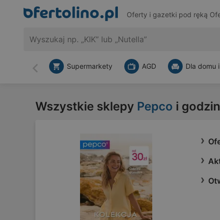
Oferty i gazetki pod ręką
Ofe
Supermarkety
AGD
Dla domu i
Wstecz
Wszystkie sklepy
Pepco
i godzin
Of
Ak
Ot