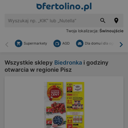
Twoja lokalizacja:
Świnoujście
Supermarkety
AGD
Dla domu i dla ogrodu
Wstecz
Dal
Wszystkie sklepy
Biedronka
i godziny
otwarcia w regionie Pisz