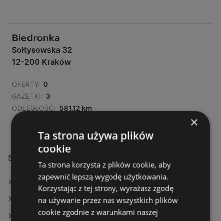
Biedronka
Sołtysowska 32
12-200 Kraków
OFERTY:
0
GAZETKI:
3
ODLEGŁOŚĆ:
581,12 km
×
Ta strona używa plików
cookie
Sklepy Biedronka w:
Ta strona korzysta z plików cookie, aby
zapewnić lepszą wygodę użytkowania.
Biedronka w Przemków
Korzystając z tej strony, wyrażasz zgodę
Biedronka w Pruszcz
na używanie przez nas wszystkich plików
cookie zgodnie z warunkami naszej
Biedronka w Błonie