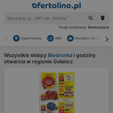
Twoja lokalizacja:
Świnoujście
Supermarkety
AGD
Dla domu i dla ogrodu
Wstecz
Dal
Wszystkie sklepy
Biedronka
i godziny
otwarcia w regionie Gołańcz