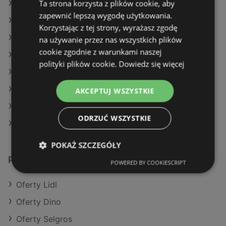
Ta strona korzysta z plików cookie, aby
Oferty Dino
zapewnić lepszą wygodę użytkowania.
Oferty Stokrotka
Korzystając z tej strony, wyrażasz zgodę
Aktualne gazetki Selgros
na używanie przez nas wszystkich plików
cookie zgodnie z warunkami naszej
Aktualne gazetki Stokrotka
polityki plików cookie.
Dowiedz się więcej
Aktualne gazetki Żabka
Aktualne gazetki Kaufland
AKCEPTUJ WSZYSTKIE
Aktualne gazetki Makro
ODRZUĆ WSZYSTKIE
Sklepy Biedronka w Międzyzdroje
POKAŻ SZCZEGÓŁY
Podobne sklepy detaliczne
POWERED BY COOKIESCRIPT
Oferty Lidl
Oferty Dino
Oferty Selgros