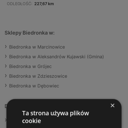
ODLEGŁOŚĆ:
227,67 km
Sklepy Biedronka w:
Biedronka w Marcinowice
Biedronka w Aleksandrów Kujawski (Gmina)
Biedronka w Grójec
Biedronka w Zdzieszowice
Biedronka w Dębowiec
×
Dodatkowe łącza
Ta strona używa plików
cookie
Oferty Biedronka