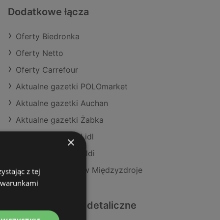
Dodatkowe łącza
Oferty Biedronka
Oferty Netto
Oferty Carrefour
Aktualne gazetki POLOmarket
Aktualne gazetki Auchan
Aktualne gazetki Żabka
Aktualne gazetki Lidl
×
Aktualne gazetki Aldi
Sklepy Biedronka w Międzyzdroje
stając z tej
z warunkami
Podobne sklepy detaliczne