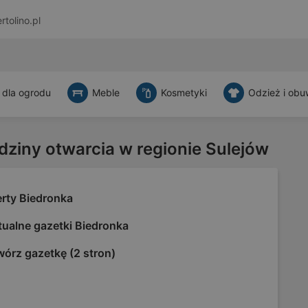
rtolino.pl
 dla ogrodu
Meble
Kosmetyki
Odzież i obu
dziny otwarcia w regionie Sulejów
erty Biedronka
tualne gazetki Biedronka
órz gazetkę (2 stron)