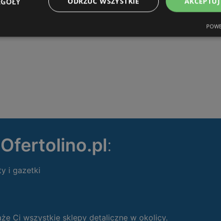
EGÓŁY
ODRZUĆ WSZYSTKIE
AKCEPTUJ
POWE
ę
Ofertolino.pl
:
ty i gazetki
 Ci wszystkie sklepy detaliczne w okolicy.