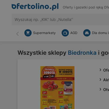
Oferty i gazetki pod ręką
Ofe
Supermarkety
AGD
Dla domu i
Wstecz
Wszystkie sklepy
Biedronka
i go
Of
Ak
Otw