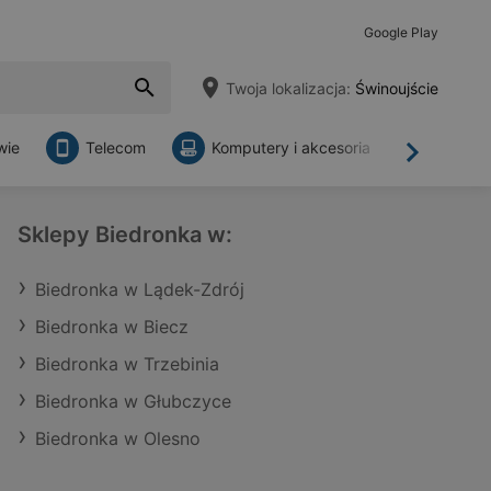
Google Play
Twoja lokalizacja:
Świnoujście
wie
Telecom
Komputery i akcesoria
Sklepy
Dalej
Sklepy Biedronka w:
Biedronka w Lądek-Zdrój
Biedronka w Biecz
Biedronka w Trzebinia
Biedronka w Głubczyce
Biedronka w Olesno