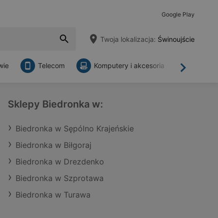
Google Play
Twoja lokalizacja:
Świnoujście
wie
Telecom
Komputery i akcesoria
Sklepy
Dalej
Sklepy Biedronka w:
Biedronka w Sępólno Krajeńskie
Biedronka w Biłgoraj
Biedronka w Drezdenko
Biedronka w Szprotawa
Biedronka w Turawa