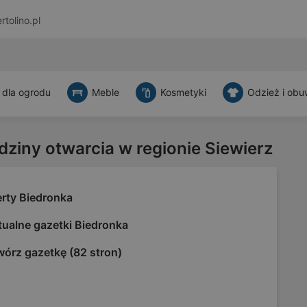
rtolino.pl
 dla ogrodu
Meble
Kosmetyki
Odzież i obu
dziny otwarcia w regionie Siewierz
erty Biedronka
tualne gazetki Biedronka
wórz gazetkę (82 stron)