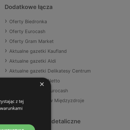
Dodatkowe łącza
Oferty Biedronka
Oferty Eurocash
Oferty Gram Market
Aktualne gazetki Kaufland
Aktualne gazetki Aldi
Aktualne gazetki Delikatesy Centrum
Aktualne gazetki Netto
×
Aktualne gazetki Eurocash
Sklepy Biedronka w Międzyzdroje
stając z tej
z warunkami
Podobne sklepy detaliczne