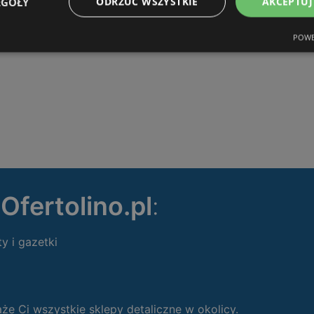
EGÓŁY
ODRZUĆ WSZYSTKIE
AKCEPTUJ
POWE
ę
Ofertolino.pl
:
ty i gazetki
 Ci wszystkie sklepy detaliczne w okolicy.