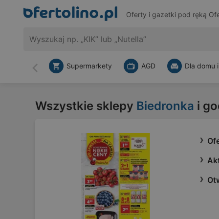
Oferty i gazetki pod ręką
Ofe
Supermarkety
AGD
Dla domu i
Wstecz
Wszystkie sklepy
Biedronka
i go
Of
Ak
Ot