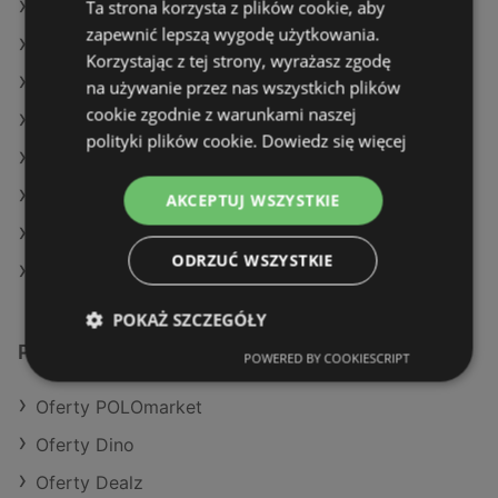
Ta strona korzysta z plików cookie, aby
Oferty Action
zapewnić lepszą wygodę użytkowania.
Oferty Auchan
Korzystając z tej strony, wyrażasz zgodę
Aktualne gazetki Action
na używanie przez nas wszystkich plików
cookie zgodnie z warunkami naszej
Aktualne gazetki Dealz
polityki plików cookie.
Dowiedz się więcej
Aktualne gazetki Żabka
Aktualne gazetki SPAR
AKCEPTUJ WSZYSTKIE
Aktualne gazetki Netto
ODRZUĆ WSZYSTKIE
Sklepy Biedronka w Międzyzdroje
POKAŻ SZCZEGÓŁY
Podobne sklepy detaliczne
POWERED BY COOKIESCRIPT
Oferty POLOmarket
Oferty Dino
Oferty Dealz