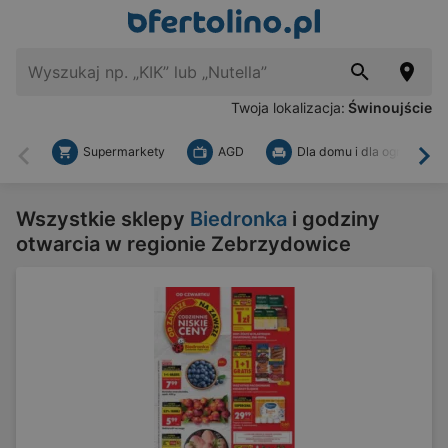
Twoja lokalizacja:
Świnoujście
Supermarkety
AGD
Dla domu i dla ogrodu
Wstecz
Dal
Wszystkie sklepy
Biedronka
i godziny
otwarcia w regionie Zebrzydowice