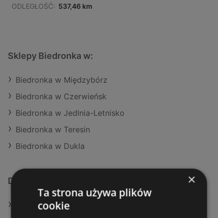
ODLEGŁOŚĆ:
537,46 km
Sklepy Biedronka w:
Biedronka w Międzybórz
Biedronka w Czerwieńsk
Biedronka w Jedlnia-Letnisko
Biedronka w Teresin
Biedronka w Dukla
×
Dodatkowe łącza
Ta strona używa plików
cookie
Oferty Biedronka