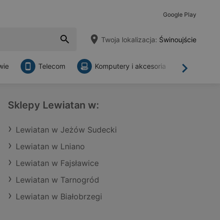
Google Play
Twoja lokalizacja:
Świnoujście
wie
Telecom
Komputery i akcesoria
Sklepy
Dalej
Sklepy Lewiatan w:
Lewiatan w Jeżów Sudecki
Lewiatan w Lniano
Lewiatan w Fajsławice
Lewiatan w Tarnogród
Lewiatan w Białobrzegi