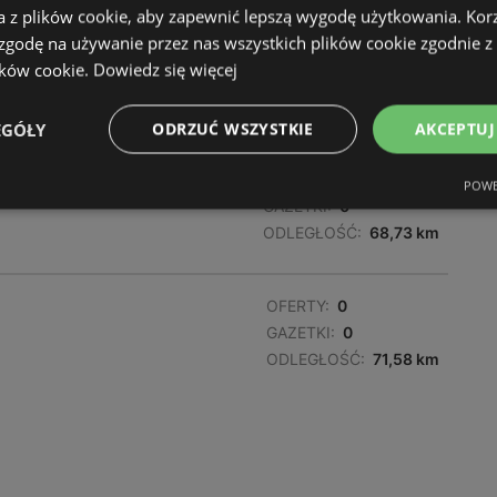
a z plików cookie, aby zapewnić lepszą wygodę użytkowania. Korzy
 zgodę na używanie przez nas wszystkich plików cookie zgodnie 
OFERTY:
0
ików cookie.
Dowiedz się więcej
GAZETKI:
0
ODLEGŁOŚĆ:
68,59 km
EGÓŁY
ODRZUĆ WSZYSTKIE
AKCEPTUJ
OFERTY:
0
POWE
GAZETKI:
0
ODLEGŁOŚĆ:
68,73 km
OFERTY:
0
GAZETKI:
0
ODLEGŁOŚĆ:
71,58 km