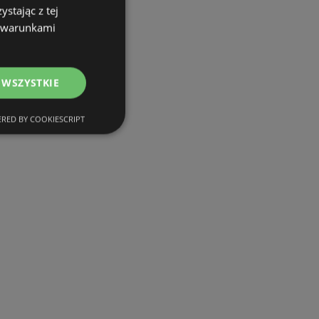
stając z tej
Oferty Dino
z warunkami
Oferty Dealz
Oferty Auchan
 WSZYSTKIE
Oferty Żabka
RED BY COOKIESCRIPT