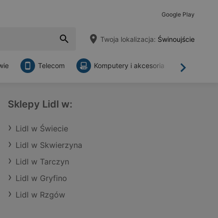
Google Play
Twoja lokalizacja:
Świnoujście
wie
Telecom
Komputery i akcesoria
Sklepy
Dalej
Sklepy Lidl w:
Lidl w Świecie
Lidl w Skwierzyna
Lidl w Tarczyn
Lidl w Gryfino
Lidl w Rzgów