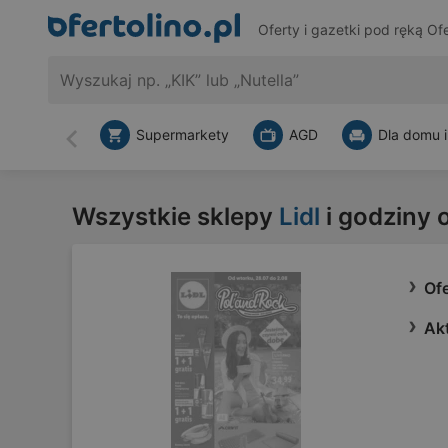
Oferty i gazetki pod ręką
Ofe
Supermarkety
AGD
Dla domu i
Wstecz
Wszystkie sklepy
Lidl
i godziny 
Ofe
Akt