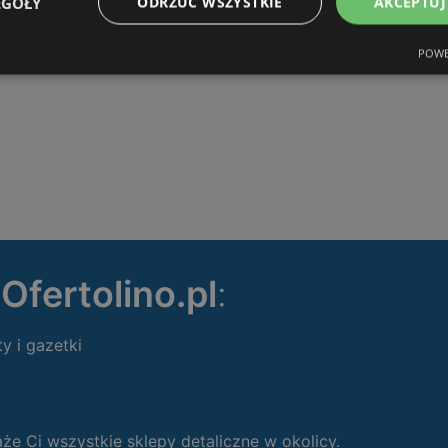
EGÓŁY
ODRZUĆ WSZYSTKIE
AKCEPTUJ
POWE
ę
Ofertolino.pl
:
ty i gazetki
 Ci wszystkie sklepy detaliczne w okolicy.