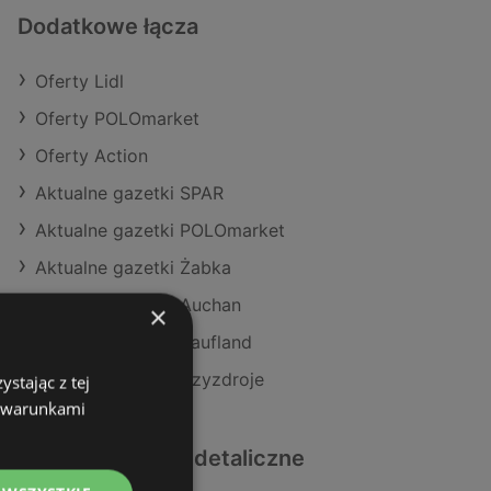
Dodatkowe łącza
Oferty Lidl
Oferty POLOmarket
Oferty Action
Aktualne gazetki SPAR
Aktualne gazetki POLOmarket
Aktualne gazetki Żabka
Aktualne gazetki Auchan
×
Aktualne gazetki Kaufland
Sklepy Lidl w Międzyzdroje
stając z tej
z warunkami
Podobne sklepy detaliczne