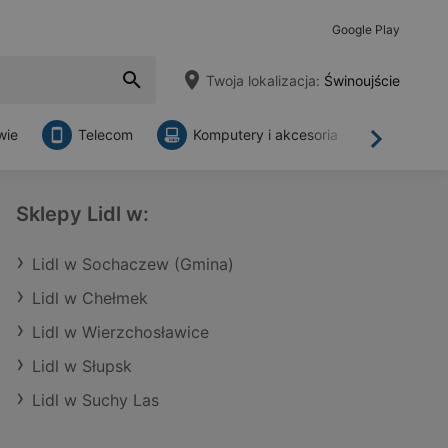
Google Play
Twoja lokalizacja:
Świnoujście
wie
Telecom
Komputery i akcesoria
Sklepy
Dalej
Sklepy Lidl w:
Lidl w Sochaczew (Gmina)
Lidl w Chełmek
Lidl w Wierzchosławice
Lidl w Słupsk
Lidl w Suchy Las