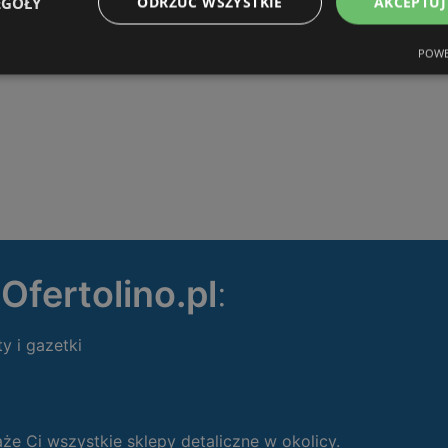
EGÓŁY
ODRZUĆ WSZYSTKIE
AKCEPTUJ
POWE
ę
Ofertolino.pl
:
ty i gazetki
 Ci wszystkie sklepy detaliczne w okolicy.