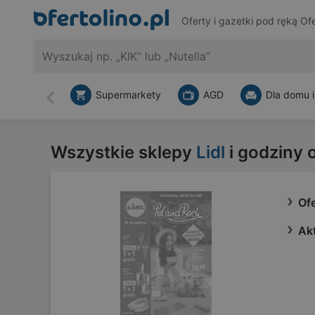
Oferty i gazetki pod ręką
Ofe
Supermarkety
AGD
Dla domu i
Wstecz
Wszystkie sklepy
Lidl
i godziny 
Ofe
Akt