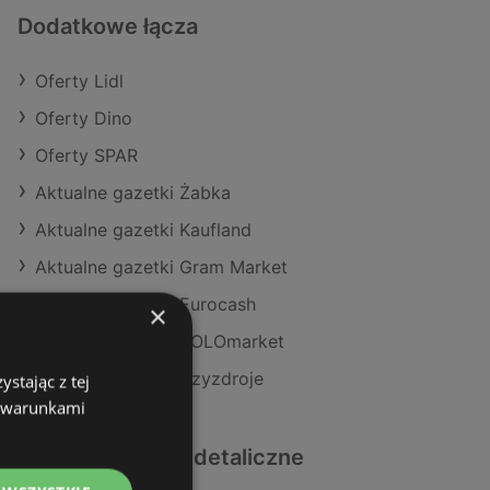
Dodatkowe łącza
Oferty Lidl
Oferty Dino
Oferty SPAR
Aktualne gazetki Żabka
Aktualne gazetki Kaufland
Aktualne gazetki Gram Market
Aktualne gazetki Eurocash
×
Aktualne gazetki POLOmarket
Sklepy Lidl w Międzyzdroje
stając z tej
z warunkami
Podobne sklepy detaliczne