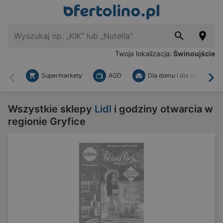
Twoja lokalizacja:
Świnoujście
Supermarkety
AGD
Dla domu i dla ogrodu
Wstecz
Dal
Wszystkie sklepy
Lidl
i godziny otwarcia w
regionie Gryfice