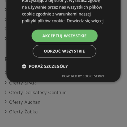
Korzystając z tej strony, wyrażasz zgodę
Aktualne gazetki Auchan
na używanie przez nas wszystkich plików
Aktualne gazetki Makro
cookie zgodnie z warunkami naszej
Aktualne gazetki Eurocash
polityki plików cookie.
Dowiedz się więcej
Aktualne gazetki Dealz
AKCEPTUJ WSZYSTKIE
Sklepy Lidl w Międzyzdroje
ODRZUĆ WSZYSTKIE
Podobne sklepy detaliczne
POKAŻ SZCZEGÓŁY
Oferty Action
POWERED BY COOKIESCRIPT
Oferty SPAR
Oferty Delikatesy Centrum
Oferty Auchan
Oferty Żabka