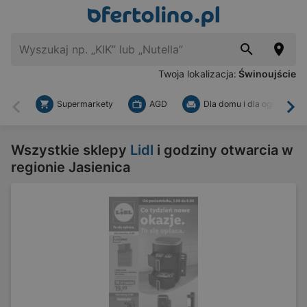
Twoja lokalizacja:
Świnoujście
Supermarkety
AGD
Dla domu i dla ogrodu
Wstecz
Dal
Wszystkie sklepy
Lidl
i godziny otwarcia w
regionie Jasienica