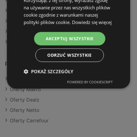
Korzystając z tej strony, wyrażasz zgodę
Aktualne gazetki Gram Market
na używanie przez nas wszystkich plików
Aktualne gazetki Stokrotka
cookie zgodnie z warunkami naszej
Aktualne gazetki Selgros
polityki plików cookie.
Dowiedz się więcej
Aktualne gazetki Action
AKCEPTUJ WSZYSTKIE
Sklepy Lidl w Międzyzdroje
ODRZUĆ WSZYSTKIE
Podobne sklepy detaliczne
POKAŻ SZCZEGÓŁY
Oferty Kaufland
POWERED BY COOKIESCRIPT
Oferty Makro
Oferty Dealz
Oferty Netto
Oferty Carrefour