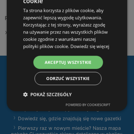
cookie
Ta strona korzysta z plików cookie, aby
zapewnić lepszą wygodę użytkowania.
Podobne sklepy detaliczne
Korzystając z tej strony, wyrażasz zgodę
na używanie przez nas wszystkich plików
Oferty JYSK
cookie zgodnie z warunkami naszej
polityki plików cookie.
Dowiedz się więcej
AKCEPTUJ WSZYSTKIE
Pobierz naszą aplikację
ODRZUĆ WSZYSTKIE
Ofertolino.pl
:
Filtruj sklepy według kategorii i przeglądaj
POKAŻ SZCZEGÓŁY
produkty i gazetki
POWERED BY COOKIESCRIPT
Zaplanuj swoje zakupy z naszymi gazetkami
Dowiedz się, gdzie znajdują się nowe gazetki
Pierwszy raz w nowym mieście? Nasza mapa