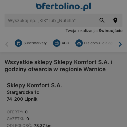
Twoja lokalizacja:
Świnoujście
Supermarkety
AGD
Dla domu i dla ogrodu
Wstecz
Dal
Wszystkie sklepy Sklepy Komfort S.A. i
godziny otwarcia w regionie Warnice
Sklepy Komfort S.A.
Stargardzka 1c
74-200 Lipnik
OFERTY:
0
GAZETKI:
0
ODLEGŁOŚĆ:
78,37 km